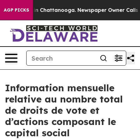
se
Chaos in Chattanooga. Newspaper Owner Calls the P
AGP PICKS
Information mensuelle
relative au nombre total
de droits de vote et
d’actions composant le
capital social