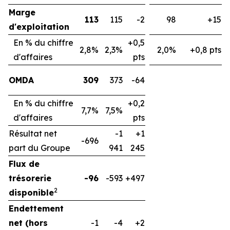
Marge
113
115
-2
98
+15
d'exploitation
En % du chiffre
+0,5
2,8%
2,3%
2,0%
+0,8 pts
d'affaires
pts
OMDA
309
373
-64
En % du chiffre
+0,2
7,7%
7,5%
d'affaires
pts
Résultat net
-1
+1
-696
part du Groupe
941
245
Flux de
trésorerie
-96
-593
+497
2
disponible
Endettement
net (hors
-1
-4
+2