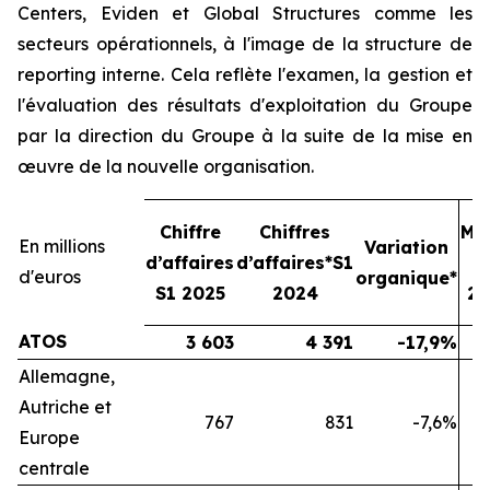
Centers, Eviden et Global Structures comme les
secteurs opérationnels, à l'image de la structure de
reporting interne. Cela reflète l'examen, la gestion et
l'évaluation des résultats d'exploitation du Groupe
par la direction du Groupe à la suite de la mise en
œuvre de la nouvelle organisation.
Chiffre
Chiffres
Ma
En millions
Variation
d’affaires
d’affaires*S1
o
d'euros
organique*
S1 2025
2024
20
ATOS
3 603
4 391
-17,9%
Allemagne,
Autriche et
767
831
-7,6%
Europe
centrale